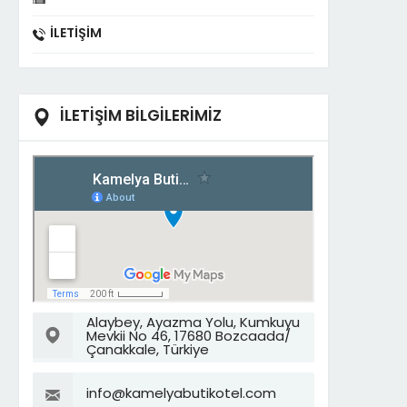
İLETIŞIM
İLETİŞİM BİLGİLERİMİZ
Alaybey, Ayazma Yolu, Kumkuyu
Mevkii No 46, 17680 Bozcaada/
Çanakkale, Türkiye
info@kamelyabutikotel.com