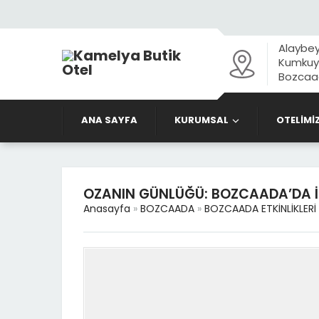
Alaybey
Kumkuyu
Bozcaad
ANA SAYFA
KURUMSAL
OTELİMİ
OZANIN GÜNLÜĞÜ: BOZCAADA’DA 
Anasayfa
»
BOZCAADA
»
BOZCAADA ETKİNLİKLERİ