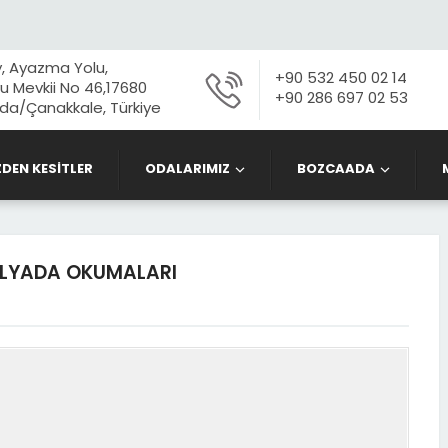
, Ayazma Yolu,
+90 532 450 02 14
 Mevkii No 46,17680
+90 286 697 02 53
a/Çanakkale, Türkiye
ZDEN KESİTLER
ODALARIMIZ
BOZCAADA
İLYADA OKUMALARI