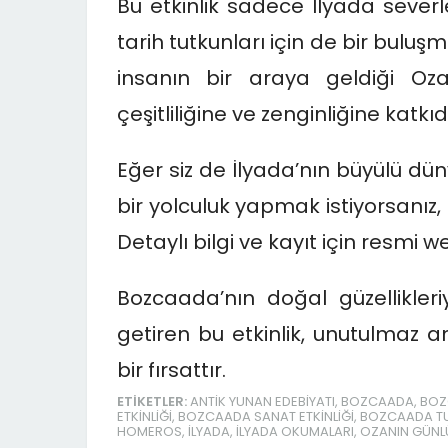
Bu etkinlik sadece İlyada sever
tarih tutkunları için de bir bulu
insanın bir araya geldiği Oza
çeşitliliğine ve zenginliğine katkı
Eğer siz de İlyada’nın büyülü d
bir yolculuk yapmak istiyorsanız, 
Detaylı bilgi ve kayıt için resmi we
Bozcaada’nın doğal güzellikleri
getiren bu etkinlik, unutulmaz an
bir fırsattır.
ETIKETLER:
ANTIK YUNAN EDEBIYATI
,
BOZCAADA
,
BOZ
ETKINLIĞI
,
BOZCAADA SANAT ETKINLIĞI
,
BOZCAADA T
HOMEROS
,
İLYADA
,
İLYADA OKUMALARI
,
OZANIN GÜN