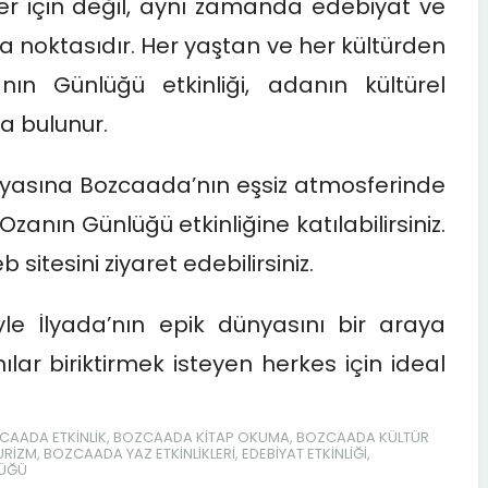
ler için değil, aynı zamanda edebiyat ve
şma noktasıdır. Her yaştan ve her kültürden
nın Günlüğü etkinliği, adanın kültürel
da bulunur.
ünyasına Bozcaada’nın eşsiz atmosferinde
Ozanın Günlüğü etkinliğine katılabilirsiniz.
b sitesini ziyaret edebilirsiniz.
yle İlyada’nın epik dünyasını bir araya
ılar biriktirmek isteyen herkes için ideal
CAADA ETKINLIK
,
BOZCAADA KITAP OKUMA
,
BOZCAADA KÜLTÜR
URIZM
,
BOZCAADA YAZ ETKINLIKLERI
,
EDEBIYAT ETKINLIĞI
,
LÜĞÜ