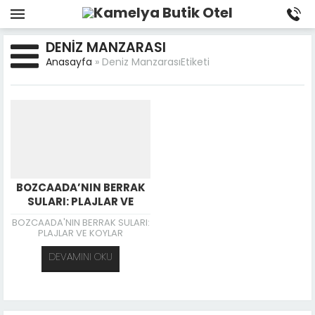
DENIZ MANZARASI
Anasayfa
»
Deniz ManzarasıEtiketi
BOZCAADA’NIN BERRAK
SULARI: PLAJLAR VE
KOYLAR
BOZCAADA'NIN BERRAK SULARI:
PLAJLAR VE KOYLAR
DEVAMINI OKU