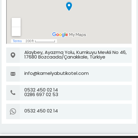
Alaybey, Ayazma Yolu, Kumkuyu Mevkii No 46,
17680 Bozcaada/Çanakkale, Türkiye
info@kamelyabutikotel.com
0532 450 02 14
0286 697 02 53
0532 450 02 14