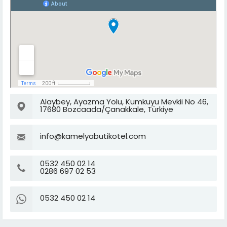
Alaybey, Ayazma Yolu, Kumkuyu Mevkii No 46,
17680 Bozcaada/Çanakkale, Türkiye
info@kamelyabutikotel.com
0532 450 02 14
0286 697 02 53
0532 450 02 14