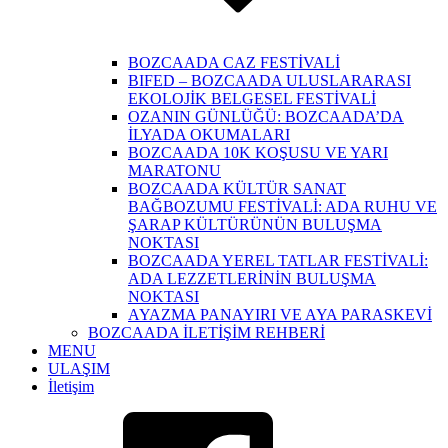
BOZCAADA CAZ FESTİVALİ
BIFED – BOZCAADA ULUSLARARASI
EKOLOJİK BELGESEL FESTİVALİ
OZANIN GÜNLÜĞÜ: BOZCAADA’DA
İLYADA OKUMALARI
BOZCAADA 10K KOŞUSU VE YARI
MARATONU
BOZCAADA KÜLTÜR SANAT
BAĞBOZUMU FESTİVALİ: ADA RUHU VE
ŞARAP KÜLTÜRÜNÜN BULUŞMA
NOKTASI
BOZCAADA YEREL TATLAR FESTİVALİ:
ADA LEZZETLERİNİN BULUŞMA
NOKTASI
AYAZMA PANAYIRI VE AYA PARASKEVİ
BOZCAADA İLETİŞİM REHBERİ
MENU
ULAŞIM
İletişim