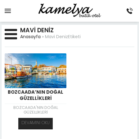
MAVI DENIZ
Anasayfa
»
Mavi DenizEtiketi
BOZCAADA’NIN DOĞAL
GÜZELLİKLERİ
BOZCAADA'NIN DOĞAL
GÜZELLİKLERİ
DEVAMINI OKU