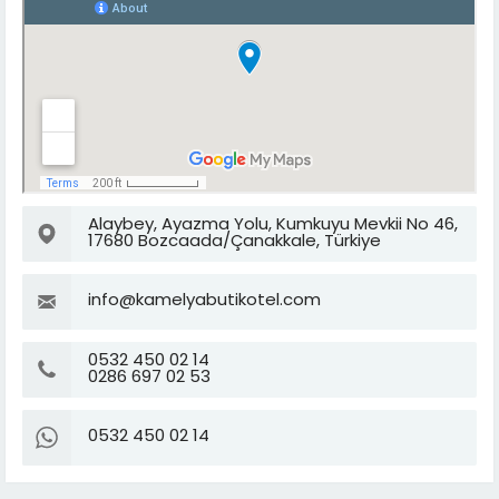
Alaybey, Ayazma Yolu, Kumkuyu Mevkii No 46,
17680 Bozcaada/Çanakkale, Türkiye
info@kamelyabutikotel.com
0532 450 02 14
0286 697 02 53
0532 450 02 14