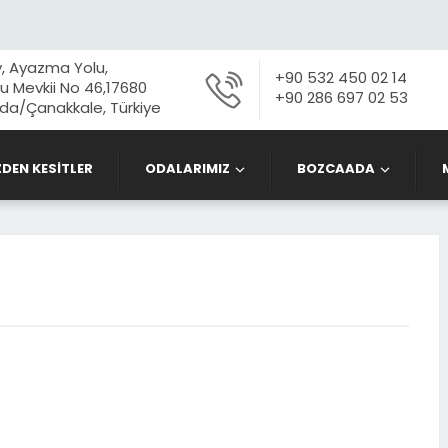
, Ayazma Yolu,
+90 532 450 02 14
 Mevkii No 46,17680
+90 286 697 02 53
a/Çanakkale, Türkiye
ZDEN KESİTLER
ODALARIMIZ
BOZCAADA