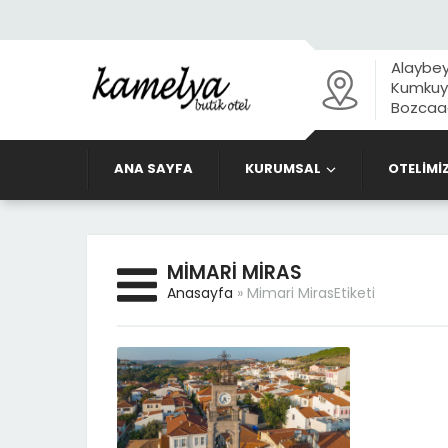
Alaybey
Kumkuyu
Bozcaad
ANA SAYFA
KURUMSAL
OTELİMİ
MIMARI MIRAS
Anasayfa
»
Mimari MirasEtiketi