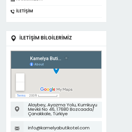
İLETIŞIM
İLETİŞİM BİLGİLERİMİZ
Alaybey, Ayazma Yolu, Kumkuyu
Mevkii No 46, 17680 Bozcaada/
Çanakkale, Türkiye
info@kamelyabutikotel.com