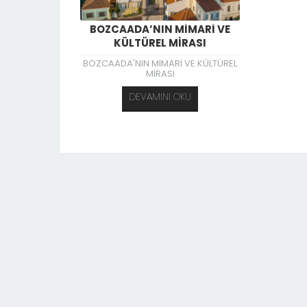
BOZCAADA’NIN MİMARİ VE
KÜLTÜREL MİRASI
BOZCAADA'NIN MİMARİ VE KÜLTÜREL
MİRASI
DEVAMINI OKU