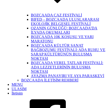
BOZCAADA CAZ FESTİVALİ
BIFED – BOZCAADA ULUSLARARASI
EKOLOJİK BELGESEL FESTİVALİ
OZANIN GÜNLÜĞÜ: BOZCAADA’DA
İLYADA OKUMALARI
BOZCAADA 10K KOŞUSU VE YARI
MARATONU
BOZCAADA KÜLTÜR SANAT
BAĞBOZUMU FESTİVALİ: ADA RUHU VE
ŞARAP KÜLTÜRÜNÜN BULUŞMA
NOKTASI
BOZCAADA YEREL TATLAR FESTİVALİ:
ADA LEZZETLERİNİN BULUŞMA
NOKTASI
AYAZMA PANAYIRI VE AYA PARASKEVİ
BOZCAADA İLETİŞİM REHBERİ
MENU
ULAŞIM
İletişim