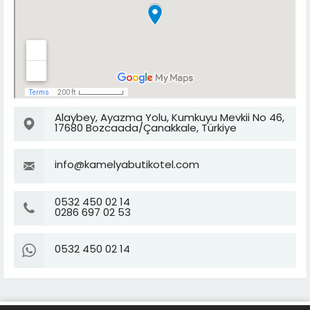
Alaybey, Ayazma Yolu, Kumkuyu Mevkii No 46,
17680 Bozcaada/Çanakkale, Türkiye
info@kamelyabutikotel.com
0532 450 02 14
0286 697 02 53
0532 450 02 14