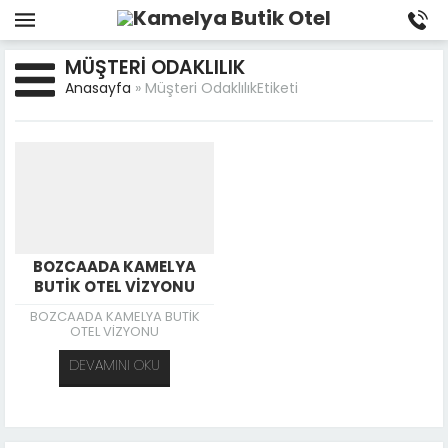
MÜŞTERI ODAKLILIK
Anasayfa
»
Müşteri OdaklılıkEtiketi
BOZCAADA KAMELYA
BUTİK OTEL VİZYONU
BOZCAADA KAMELYA BUTİK
OTEL VİZYONU
DEVAMINI OKU