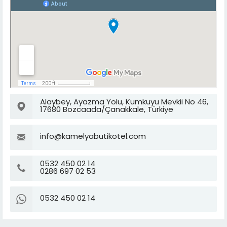
Alaybey, Ayazma Yolu, Kumkuyu Mevkii No 46,
17680 Bozcaada/Çanakkale, Türkiye
info@kamelyabutikotel.com
0532 450 02 14
0286 697 02 53
0532 450 02 14