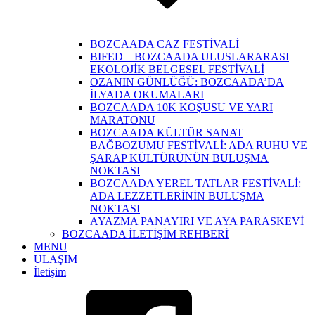
BOZCAADA CAZ FESTİVALİ
BIFED – BOZCAADA ULUSLARARASI
EKOLOJİK BELGESEL FESTİVALİ
OZANIN GÜNLÜĞÜ: BOZCAADA’DA
İLYADA OKUMALARI
BOZCAADA 10K KOŞUSU VE YARI
MARATONU
BOZCAADA KÜLTÜR SANAT
BAĞBOZUMU FESTİVALİ: ADA RUHU VE
ŞARAP KÜLTÜRÜNÜN BULUŞMA
NOKTASI
BOZCAADA YEREL TATLAR FESTİVALİ:
ADA LEZZETLERİNİN BULUŞMA
NOKTASI
AYAZMA PANAYIRI VE AYA PARASKEVİ
BOZCAADA İLETİŞİM REHBERİ
MENU
ULAŞIM
İletişim