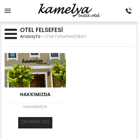
OTEL FELSEFESI
Anasayfa
»
Otel FelsefesiEtiketi
HAKKIMIZDA
HAKKIMIZDA
DEVAMINI OKU