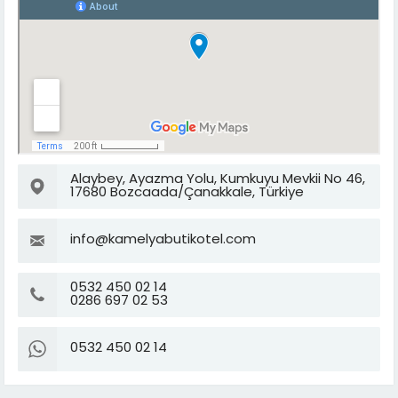
Alaybey, Ayazma Yolu, Kumkuyu Mevkii No 46,
17680 Bozcaada/Çanakkale, Türkiye
info@kamelyabutikotel.com
0532 450 02 14
0286 697 02 53
0532 450 02 14