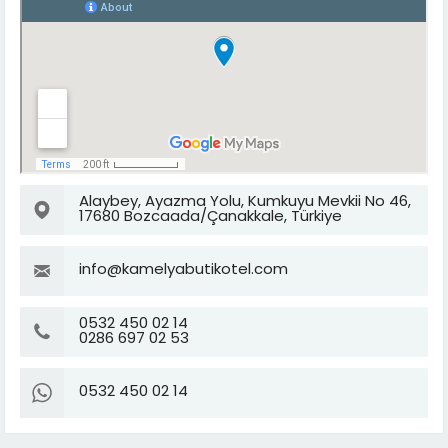
Alaybey, Ayazma Yolu, Kumkuyu Mevkii No 46,
17680 Bozcaada/Çanakkale, Türkiye
info@kamelyabutikotel.com
0532 450 02 14
0286 697 02 53
0532 450 02 14