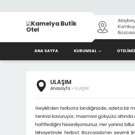
Alaybey
Kumkuyu
Bozcaad
ANA SAYFA
KURUMSAL
OTELİMİ
ULAŞIM
Anasayfa
»
ULAŞIM
Geyikli’den feribota bindiğinizde, adeta bir m
teninizi kavuruyor, masmavi gökyüzü altında ma
hafiflediğini hissediyorsunuz. Her yanınız billur
Nihayetinde feribot Bozcaada’nın sevimli l