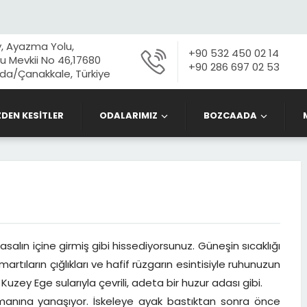
, Ayazma Yolu,
+90 532 450 02 14
 Mevkii No 46,17680
+90 286 697 02 53
a/Çanakkale, Türkiye
ZDEN KESİTLER
ODALARIMIZ
BOZCAADA
asalın içine girmiş gibi hissediyorsunuz. Güneşin sıcaklığı
rtıların çığlıkları ve hafif rüzgarın esintisiyle ruhunuzun
 Kuzey Ege sularıyla çevrili, adeta bir huzur adası gibi.
imanına yanaşıyor. İskeleye ayak bastıktan sonra önce