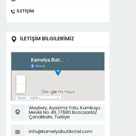
İLETIŞIM
İLETİŞİM BİLGİLERİMİZ
Alaybey, Ayazma Yolu, Kumkuyu
Mevkii No 46, 17680 Bozcaada/
Çanakkale, Türkiye
info@kamelyabutikotel.com