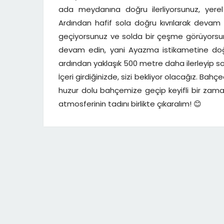
ada meydanına doğru ilerliyorsunuz, yerel 
Ardından hafif sola doğru kıvrılarak devam
geçiyorsunuz ve solda bir çeşme görüyorsun
devam edin, yani Ayazma istikametine doğru
ardından yaklaşık 500 metre daha ilerleyip so
İçeri girdiğinizde, sizi bekliyor olacağız. Bahçe
huzur dolu bahçemize geçip keyifli bir zaman 
atmosferinin tadını birlikte çıkaralım! 😊