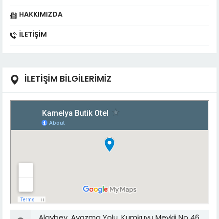
HAKKIMIZDA
İLETIŞIM
İLETİŞİM BİLGİLERİMİZ
Alaybey, Ayazma Yolu, Kumkuyu Mevkii No 46,