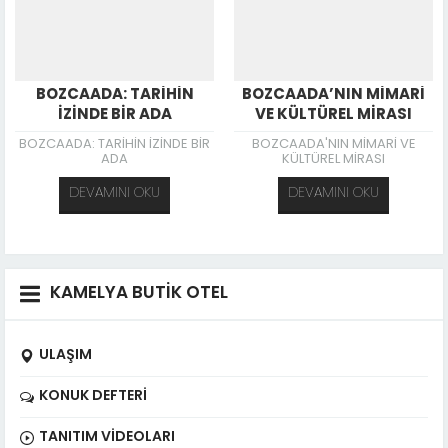
BOZCAADA: TARİHİN
BOZCAADA’NIN MİMARİ
İZİNDE BİR ADA
VE KÜLTÜREL MİRASI
BOZCAADA: TARİHİN İZİNDE BİR
BOZCAADA'NIN MİMARİ VE
ADA
KÜLTÜREL MİRASI
DEVAMINI OKU
DEVAMINI OKU
KAMELYA BUTİK OTEL
ULAŞIM
KONUK DEFTERI
TANITIM VIDEOLARI