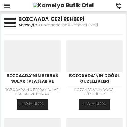
BOZCAADA GEZI REHBERI
Anasayfa
»
Bozcaada Gezi RehberiEtiketi
BOZCAADA’NIN BERRAK
BOZCAADA’NIN DOĞAL
SULARI: PLAJLAR VE
GÜZELLİKLERİ
KOYLAR
BOZCAADA'NIN BERRAK SULARI:
BOZCAADA'NIN DOĞAL
PLAJLAR VE KOYLAR
GÜZELLİKLERİ
DEVAMINI OKU
DEVAMINI OKU