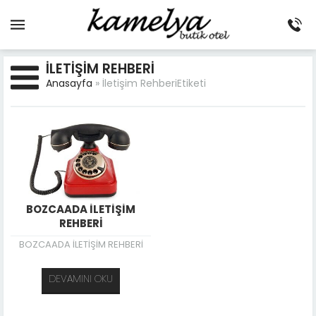
İLETIŞIM REHBERI
Anasayfa
»
İletişim RehberiEtiketi
BOZCAADA İLETİŞİM
REHBERİ
BOZCAADA İLETİŞİM REHBERİ
DEVAMINI OKU