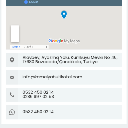
Alaybey, Ayazma Yolu, Kumkuyu Mevkii No 46,
17680 Bozcaada/Çanakkale, Türkiye
info@kamelyabutikotel.com
0532 450 02 14
0286 697 02 53
0532 450 02 14