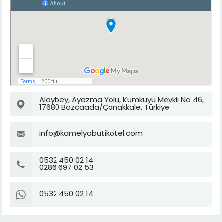
Alaybey, Ayazma Yolu, Kumkuyu Mevkii No 46,
17680 Bozcaada/Çanakkale, Türkiye
info@kamelyabutikotel.com
0532 450 02 14
0286 697 02 53
0532 450 02 14