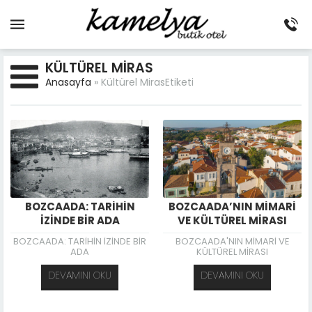
KÜLTÜREL MIRAS
Anasayfa
»
Kültürel MirasEtiketi
BOZCAADA: TARİHİN
BOZCAADA’NIN MİMARİ
İZİNDE BİR ADA
VE KÜLTÜREL MİRASI
BOZCAADA: TARİHİN İZİNDE BİR
BOZCAADA'NIN MİMARİ VE
ADA
KÜLTÜREL MİRASI
DEVAMINI OKU
DEVAMINI OKU