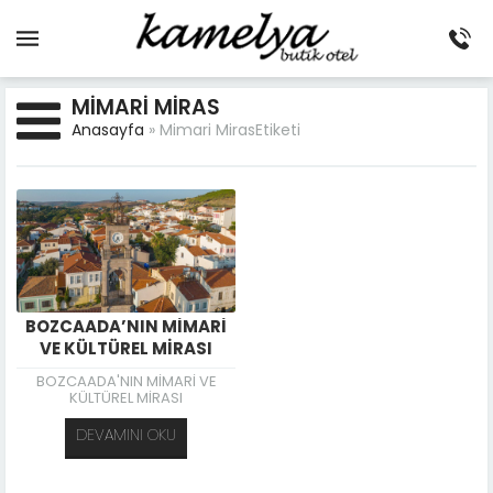
MIMARI MIRAS
Anasayfa
»
Mimari MirasEtiketi
BOZCAADA’NIN MİMARİ
VE KÜLTÜREL MİRASI
BOZCAADA'NIN MİMARİ VE
KÜLTÜREL MİRASI
DEVAMINI OKU