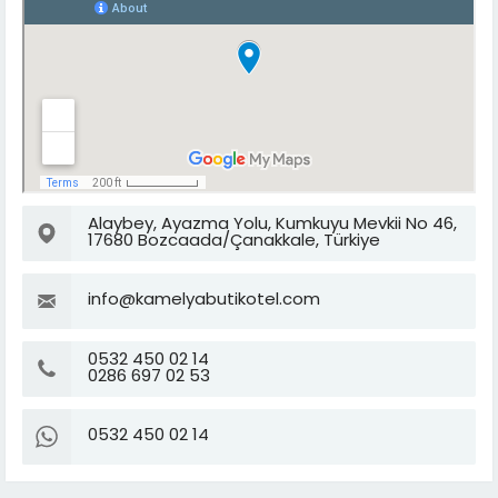
Alaybey, Ayazma Yolu, Kumkuyu Mevkii No 46,
17680 Bozcaada/Çanakkale, Türkiye
info@kamelyabutikotel.com
0532 450 02 14
0286 697 02 53
0532 450 02 14