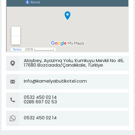
Alaybey, Ayazma Yolu, Kumkuyu Mevkii No 46,
17680 Bozcaada/Çanakkale, Türkiye
info@kamelyabutikotel.com
0532 450 02 14
0286 697 02 53
0532 450 02 14