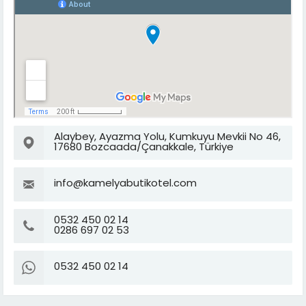
Alaybey, Ayazma Yolu, Kumkuyu Mevkii No 46,
17680 Bozcaada/Çanakkale, Türkiye
info@kamelyabutikotel.com
0532 450 02 14
0286 697 02 53
0532 450 02 14