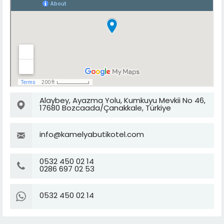
Alaybey, Ayazma Yolu, Kumkuyu Mevkii No 46,
17680 Bozcaada/Çanakkale, Türkiye
info@kamelyabutikotel.com
0532 450 02 14
0286 697 02 53
0532 450 02 14