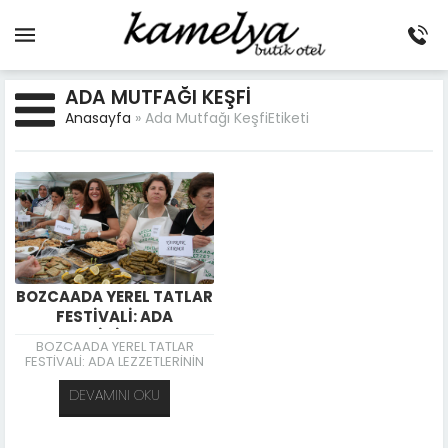
ADA MUTFAĞI KEŞFI
Anasayfa
»
Ada Mutfağı KeşfiEtiketi
BOZCAADA YEREL TATLAR
FESTİVALİ: ADA
LEZZETLERİNİN BULUŞMA
BOZCAADA YEREL TATLAR
NOKTASI
FESTİVALİ: ADA LEZZETLERİNİN
BULUŞMA NOKTASI
DEVAMINI OKU