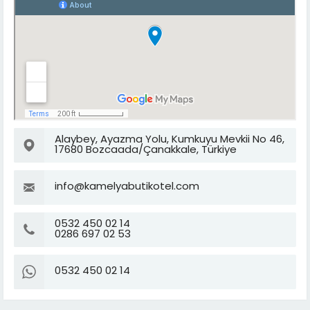
Alaybey, Ayazma Yolu, Kumkuyu Mevkii No 46,
17680 Bozcaada/Çanakkale, Türkiye
info@kamelyabutikotel.com
0532 450 02 14
0286 697 02 53
0532 450 02 14